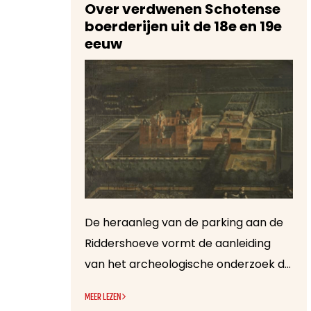
Over verdwenen Schotense
boerderijen uit de 18e en 19e
eeuw
De heraanleg van de parking aan de
Riddershoeve vormt de aanleiding
van het archeologische onderzoek dat we hier de afgelopen weken hebben uitgevoerd. Het terrein is gelegen op het domein van het Kasteel van Schoten, waardoor het een historisch interessante locatie is.
MEER LEZEN