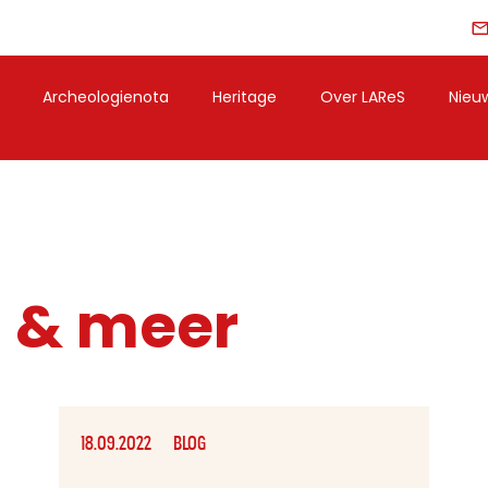
Archeologienota
Heritage
Over LAReS
Nieu
g & meer
18.09.2022
BLOG