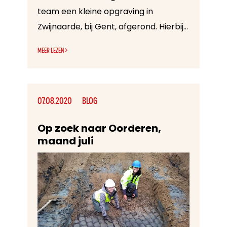
team een kleine opgraving in
Zwijnaarde, bij Gent, afgerond. Hierbij is een terrein onderzocht in een industriegebied, waar een grote parkeergarage zou worden gebouwd. Het onderzoek heeft ons sporen uit de metaaltijden, de late middeleeuwen en de nieuwste tijd opgeleverd. Dat er op deze locatie archeologische resten in de bodem zitten, was een verrassing aangezien onderzoek in de omgeving tot nu toe nog niets heeft opgeleverd.
MEER LEZEN
07.08.2020
BLOG
Op zoek naar Oorderen,
maand juli