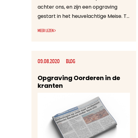
achter ons, en zijn een opgraving
gestart in het heuvelachtige Meise. Tijdens het vooronderzoek zijn proefsleuven getrokken, waarbij sporen en aardewerk zijn gevonden die in de late ijzertijd – vroeg-Romeinse tijd dateren. Het gaat om fragmenten van potten die met de hand zijn gevormd. Reden te meer dus om hier verder onderzoek te doen…
MEER LEZEN
09.08.2020
BLOG
Opgraving Oorderen in de
kranten