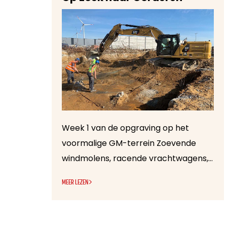
Week 1 van de opgraving op het
voormalige GM-terrein Zoevende
windmolens, racende vrachtwagens, stof-opwekkende rukwinden en een merkwaardige geur die voor de ene lijkt op frietjes, voor de andere op gesmolten chocolade of boerenkool met worst… It is good to be back in the Port Of Antwerp. Onze eerste week opgraven zit er al weer op…
MEER LEZEN