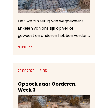
Oef, we zijn terug van weggeweest!
Enkelen van ons zijn op verlof
geweest en anderen hebben verder gewerkt op de opgraving van het GM-terrein. Wat is er allemaal gebeurd de afgelopen weken? We bezorgen jullie hierbij weer graag een overzicht van de gebeurtenissen en leuke anekdotes van de voorbije weken.
MEER LEZEN
26.06.2020
BLOG
Op zoek naar Oorderen.
Week 3