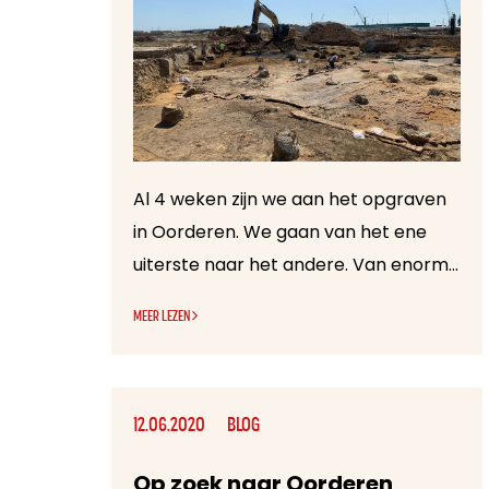
Al 4 weken zijn we aan het opgraven
in Oorderen. We gaan van het ene
uiterste naar het andere. Van enorme regenbuien naar vreselijke hitte, en dan weer naar koude en wind. Maar we trotseren het allemaal, want met elke meter die wordt proper gemaakt, krijgen we een beter zicht op de geschiedenis van Oorderen…
MEER LEZEN
12.06.2020
BLOG
Op zoek naar Oorderen