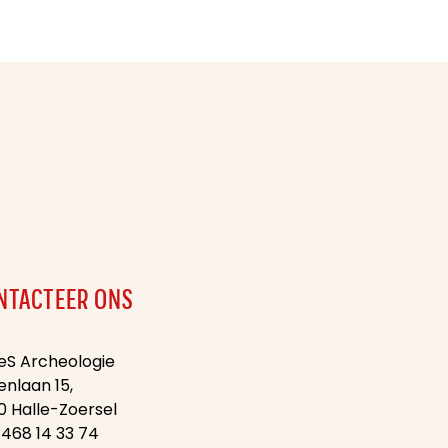
NTACTEER ONS
eS Archeologie
enlaan 15,
0 Halle-Zoersel
 468 14 33 74