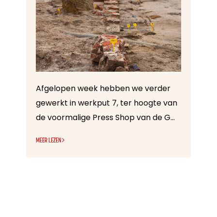
Afgelopen week hebben we verder
gewerkt in werkput 7, ter hoogte van
de voormalige Press Shop van de GM-fabriek in de haven van Antwerpen. De regen van vorige week heeft er voor gezorgd dat delen van ons vlak verregend waren maar na een dag borstelen, krabben en schuppen ziet het vlak er prachtig uit. Kijk maar naar de foto's hierboven en hieronder!
MEER LEZEN