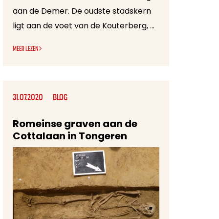
aan de Demer. De oudste stadskern
ligt aan de voet van de Kouterberg, één van de ijzerzandsteenheuvels die zo karakteristiek zijn voor het Hageland. Aarschot ontwikkelde zich verder aan de rechteroever van de Demer naar het noorden en noordoosten toe, de riviervlakte in met de zijrivier de Grote Laak die als aftakking kon gebruikt worden om eventuele wateroverlast te regelen.
MEER LEZEN
31.07.2020
BLOG
Romeinse graven aan de
Cottalaan in Tongeren