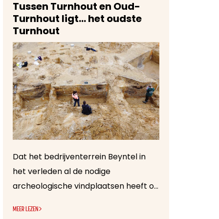
Tussen Turnhout en Oud-
Turnhout ligt… het oudste
Turnhout
Dat het bedrijventerrein Beyntel in
het verleden al de nodige
archeologische vindplaatsen heeft opgeleverd, weten we al langer in archeologen-land. In de voorbije decennia zijn al verschillende opgravingen uitgevoerd in functie van de aanleg van dit bedrijvenpark. Bewoningssporen uit de metaaltijden, de Romeinse tijd, de vroege en volle middeleeuwen liggen verspreid in het landschap op de grens tussen Turnhout en Oud-Turnhout. Ook resten van grafvelden zijn in dit gebied al gevonden.
MEER LEZEN