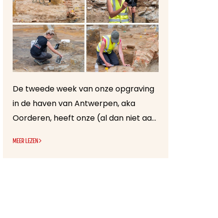
De tweede week van onze opgraving
in de haven van Antwerpen, aka
Oorderen, heeft onze (al dan niet aanwezige) spierballen serieus op de proef gesteld 💪. Het openliggende vlak in werkputten 1 en 5, waarin verschillende muur -en vloerresten tevoorschijn kwamen, zijn volledig met het vertrouwde truweeltje manueel opgeschoond en vrijgelegd. Het nodig krabwerk leverde bijgevolg prachtige resultaten op! Niet alleen zijn de onderlinge verbanden van de muurresten verduidelijkt, ook is een kelder met ingeklapte gewelven blootgelegd. Ook al was het een serieus karwei, het gevoel van voldoening om alles zo proper en duidelijk te zien overheerste op onze krakende knieën en zweetdruppels.
MEER LEZEN