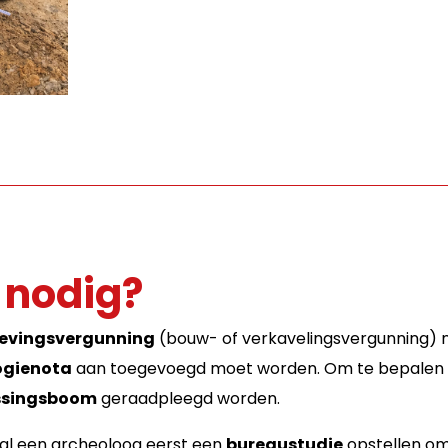
 nodig?
vingsvergunning
(bouw- of verkavelingsvergunning) 
ogienota
aan toegevoegd moet worden. Om te bepalen 
issingsboom
geraadpleegd worden.
 zal een archeoloog eerst een
bureaustudie
opstellen om