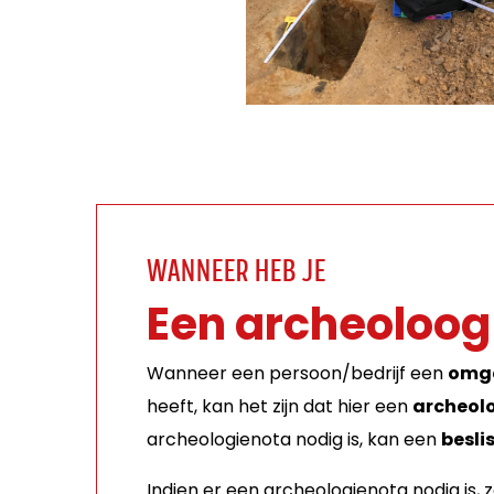
WANNEER HEB JE
Een archeoloog
Wanneer een persoon/bedrijf een
omge
heeft, kan het zijn dat hier een
archeol
archeologienota nodig is, kan een
besl
Indien er een archeologienota nodig is,