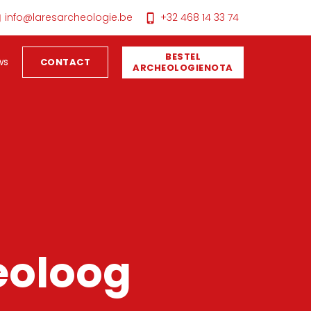
info@laresarcheologie.be
+32 468 14 33 74
BESTEL
ws
CONTACT
ARCHEOLOGIENOTA
eoloog