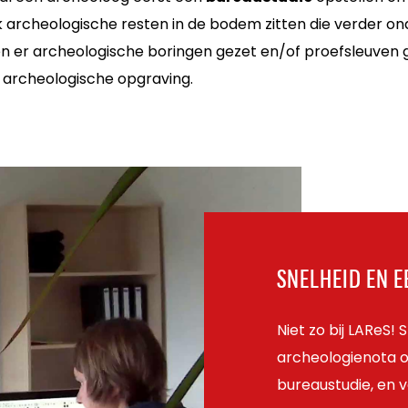
jk archeologische resten in de bodem zitten die verder o
en er archeologische boringen gezet en/of proefsleuven 
 archeologische opgraving.
SNELHEID EN 
Niet zo bij LAReS!
archeologienota o
bureaustudie, en v