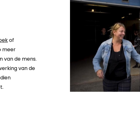
oek
of
o meer
en van de mens.
werking van de
adien
t.