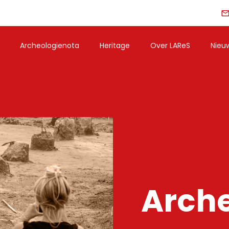
Archeologienota
Heritage
Over LAReS
Nieu
Arch