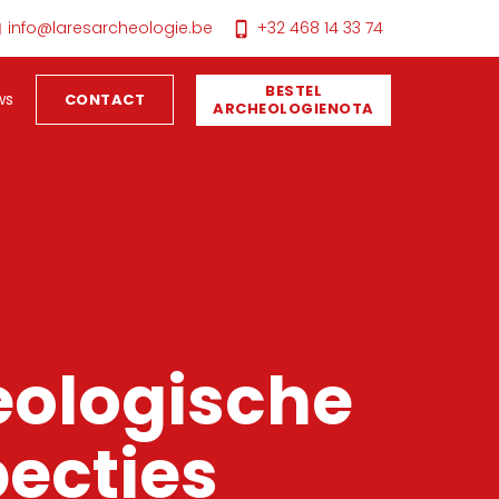
info@laresarcheologie.be
+32 468 14 33 74
BESTEL
ws
CONTACT
ARCHEOLOGIENOTA
eologische
ecties