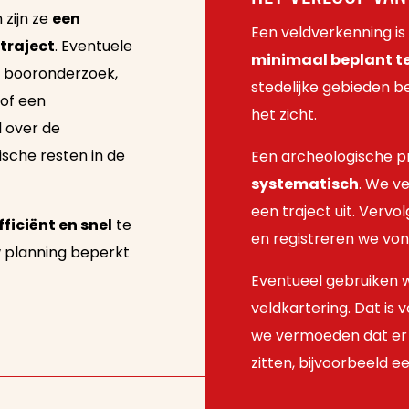
zijn ze
een
Een veldverkenning is
traject
. Eventuele
minimaal beplant te
n booronderzoek,
stedelijke gebieden
of een
het zicht.
l over de
sche resten in de
Een archeologische p
systematisch
. We ve
een traject uit. Vervo
ficiënt en snel
te
en registreren we von
w planning beperkt
Eventueel gebruiken
veldkartering. Dat is 
we vermoeden dat er 
zitten, bijvoorbeeld e