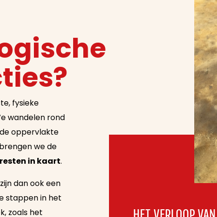
ogische
ties?
te, fysieke
 We wandelen rond
n de oppervlakte
k brengen we de
resten in kaart
.
zijn dan ook een
re stappen in het
, zoals het
HET VERLOOP VAN