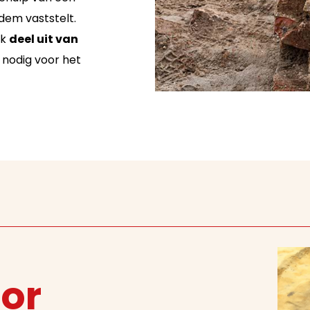
dem vaststelt.
jk
deel uit van
s nodig voor het
or