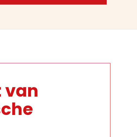
t van
sche