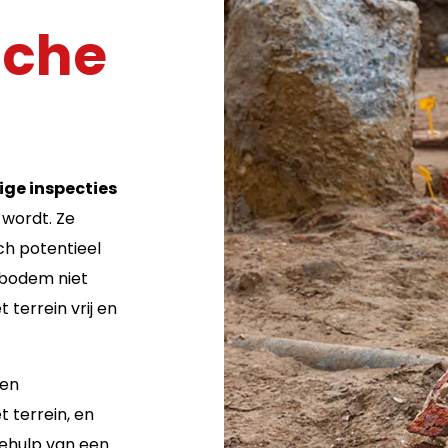
sche
ge inspecties
wordt. Ze
ch potentieel
e bodem niet
terrein vrij en
een
t terrein, en
behulp van een