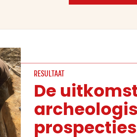
RESULTAAT
De uitkoms
archeologi
prospecties