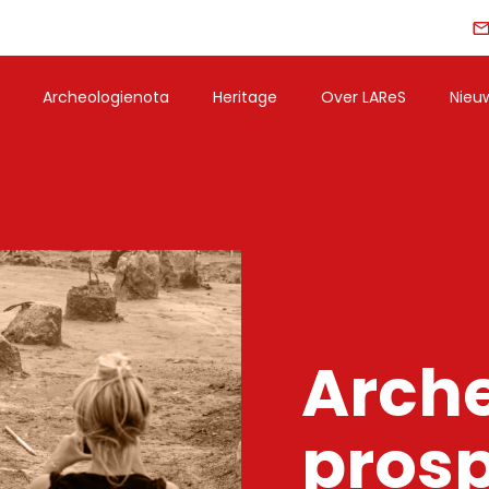
Archeologienota
Heritage
Over LAReS
Nieu
Arch
prosp